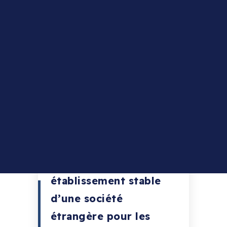
ACCUEIL
ACTUALITÉS
Alertes et autres actualités
PUBLIÉ LE 30/06/2023
Alerte TVA : Une filiale
française peut
constituer un
établissement stable
d’une société
étrangère pour les