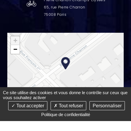
65, rue Pierre Charron
75008 Paris
+
−
Ce site utilise des cookies et vous donne le contrôle sur ceux que
vous souhaitez activer
Leaflet
Tout accepter
Tout refuser
Personnaliser
Politique de confidentialité
©2022-26 Chaumont Quéré & Associés - Tous droits réservés -
Conception :
Absolute Communication
& Réalisation :
Answeb
-
Plan du