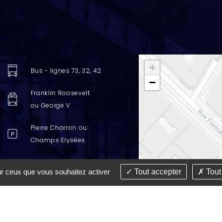
+
Bus - lignes 73, 32, 42
−
Franklin Roosevelt
ou George V
Pierre Charron ou
Champs Elysées
Station Vélib
sur ceux que vous souhaitez activer
Tout accepter
Tout
Pierre Charron
Champs-Elysées
65, rue Pierre Charron
75008 Paris